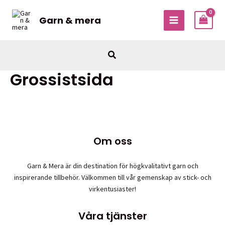
Hoppa
till
Garn & mera
MAIN
innehåll
MENU
Sök
Grossistsida
Om oss
Garn & Mera är din destination för högkvalitativt garn och
inspirerande tillbehör. Välkommen till vår gemenskap av stick- och
virkentusiaster!
Våra tjänster