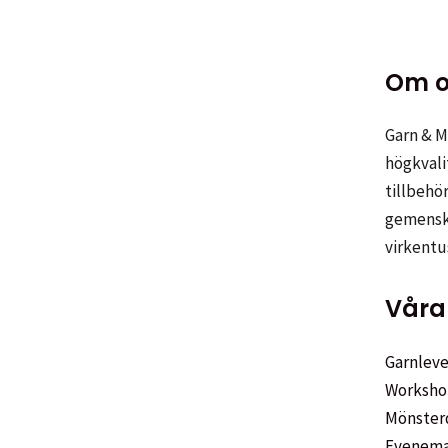
Om o
Garn & Me
högkvali
tillbehör
gemenska
virkentu
Våra 
Garnleve
Worksho
Mönster
Evenem