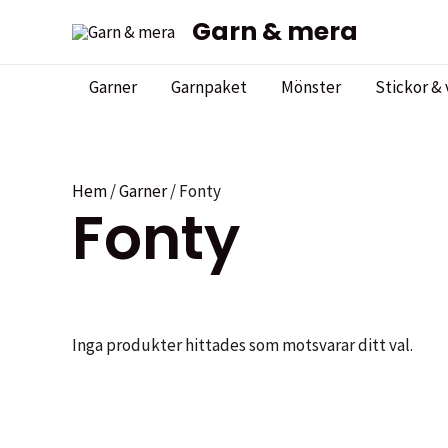
Hoppa
Garn & mera
till
innehåll
Garner
Garnpaket
Mönster
Stickor & 
Hem
/
Garner
/ Fonty
Fonty
Inga produkter hittades som motsvarar ditt val.