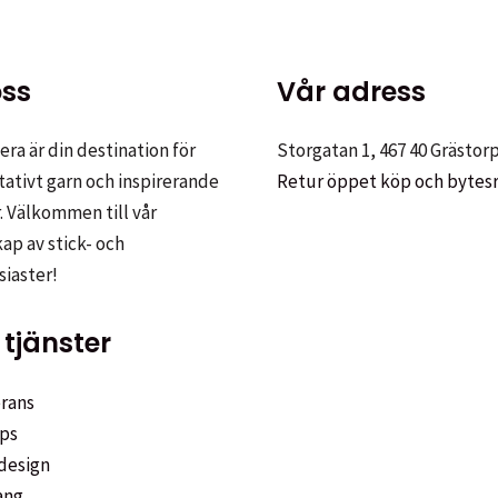
ss
Vår adress
ra är din destination för
Storgatan 1, 467 40 Grästor
tativt garn och inspirerande
Retur öppet köp och bytes
. Välkommen till vår
p av stick- och
siaster!
tjänster
rans
ps
design
ang