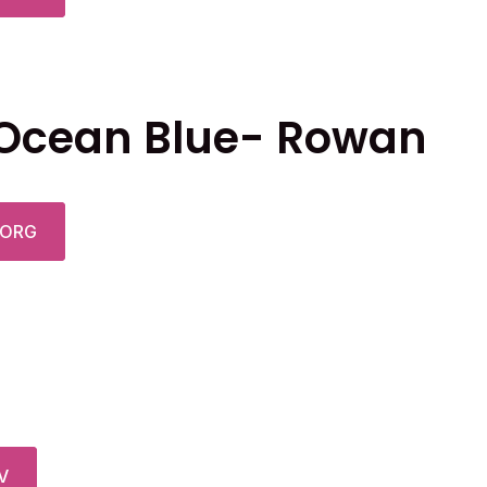
 Ocean Blue- Rowan
KORG
Den
V