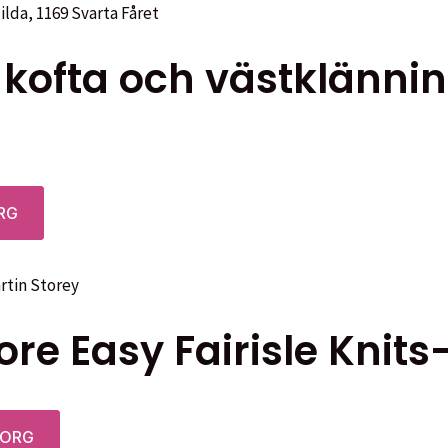
tsidan
 kofta och västklänning
RG
re Easy Fairisle Knits
KORG