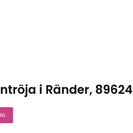
ten
ntröja i Ränder, 8962
er.
tiven
RG