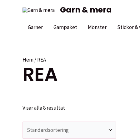
Hoppa
Garn & mera
till
innehåll
Garner
Garnpaket
Mönster
Stickor & 
Hem
/ REA
REA
Visar alla 8 resultat