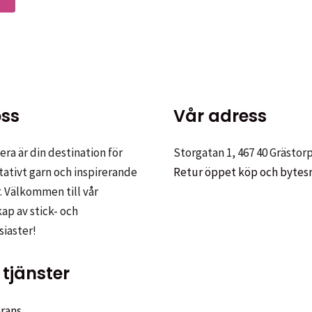
kan
här
väljas
produkten
på
har
produktsidan
flera
varianter.
De
ss
Vår adress
olika
alternativen
ra är din destination för
Storgatan 1, 467 40 Grästor
kan
tativt garn och inspirerande
Retur öppet köp och bytes
väljas
. Välkommen till vår
på
p av stick- och
produktsidan
siaster!
tjänster
rans