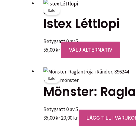
Sale!
Garner
Istex Léttlopi
Betygsatt
0
av 5
Den
55,00
kr
VÄLJ ALTERNATIV
här
produk
har
Sale!
Permin mönster
flera
Mönster: Ragla
variant
De
olika
Betygsatt
0
av 5
alterna
Det
Det
35,00
kr
20,00
kr
LÄGG TILL I VARUKO
kan
ursprungliga
nuvarande
väljas
priset
priset