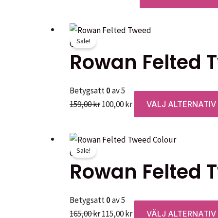
99,00 kr
till
1249,00 kr
Sale!
Garner
Rowan Felted 
Betygsatt
0
av 5
Det
Det
159,00
kr
100,00
kr
VÄLJ ALTERNATIV
ursprungliga
nuvarande
priset
priset
var:
är:
Sale!
Garner
159,00 kr.
100,00 kr.
Rowan Felted 
Betygsatt
0
av 5
Det
Det
165,00
kr
115,00
kr
VÄLJ ALTERNATIV