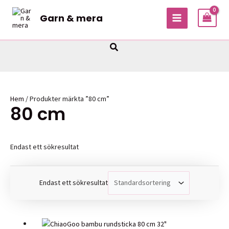
Hoppa
Garn & mera
till
MAIN
innehåll
MENU
Sök
Hem
/ Produkter märkta ”80 cm”
80 cm
Endast ett sökresultat
Endast ett sökresultat