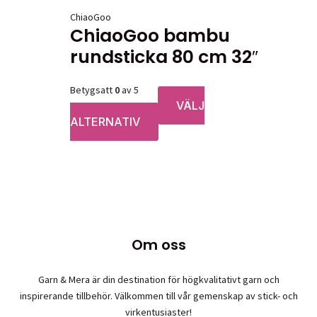
ChiaoGoo
ChiaoGoo bambu
rundsticka 80 cm 32″
Betygsatt
0
av 5
VÄLJ
Prisintervall:
122,00
kr
–
186,00
kr
ALTERNATIV
122,00 kr
Den
till
här
186,00 kr
produkten
har
flera
varianter.
De
olika
Om oss
alternativen
kan
Garn & Mera är din destination för högkvalitativt garn och
väljas
inspirerande tillbehör. Välkommen till vår gemenskap av stick- och
på
virkentusiaster!
produktsidan