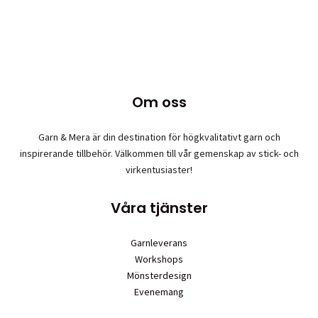
var:
är:
produkten
63,00 kr.
45,00 kr.
har
flera
varianter.
De
olika
Om oss
alternativen
kan
Garn & Mera är din destination för högkvalitativt garn och
väljas
inspirerande tillbehör. Välkommen till vår gemenskap av stick- och
på
virkentusiaster!
produktsidan
Våra tjänster
Garnleverans
Workshops
Mönsterdesign
Evenemang