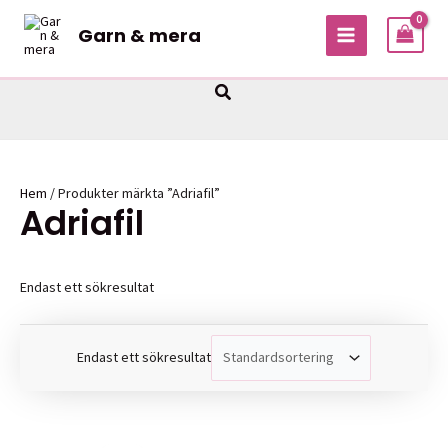
Hoppa
Garn & mera
till
MAIN
innehåll
MENU
Sök
Hem
/ Produkter märkta ”Adriafil”
Adriafil
Endast ett sökresultat
Endast ett sökresultat