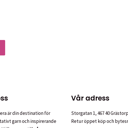
ktsidan
ter.
ativen
Den
här
produkten
har
ktsidan
flera
varianter.
De
ss
Vår adress
olika
alternativen
ra är din destination för
Storgatan 1, 467 40 Grästor
kan
tativt garn och inspirerande
Retur öppet köp och bytes
väljas