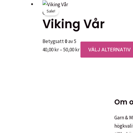
på
har
Sale!
Garner
produ
flera
Viking Vår
varian
De
olika
Betygsatt
0
av 5
altern
Prisintervall:
40,00
kr
–
50,00
kr
VÄLJ ALTERNATIV
kan
40,00 kr
väljas
till
på
50,00 kr
produ
Om o
Garn & Me
högkvali