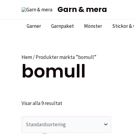
Hoppa
Garn & mera
till
innehåll
Garner
Garnpaket
Mönster
Stickor & 
Hem
/ Produkter märkta ”bomull”
bomull
Visar alla 9 resultat