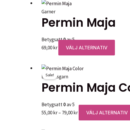
Garner
Permin Maja
Betygsatt
0
av 5
Den
69,00
kr
VÄLJ ALTERNATIV
här
produk
har
Sale!
Bomullsgarn
flera
Permin Maja C
variant
De
olika
Betygsatt
0
av 5
alterna
Prisintervall:
55,00
kr
–
79,00
kr
VÄLJ ALTERNATIV
kan
55,00 kr
väljas
till