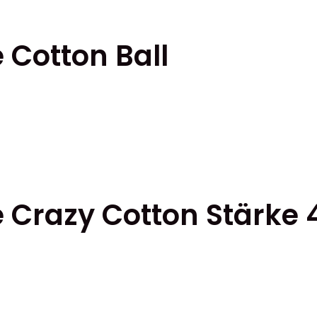
ktsidan
 Cotton Ball
er.
tiven
kten
tsidan
 Crazy Cotton Stärke 
ter.
ativen
kten