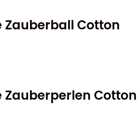
ktsidan
 Zauberball Cotton
ter.
ativen
kten
ktsidan
e Zauberperlen Cotton
ter.
ativen
kten