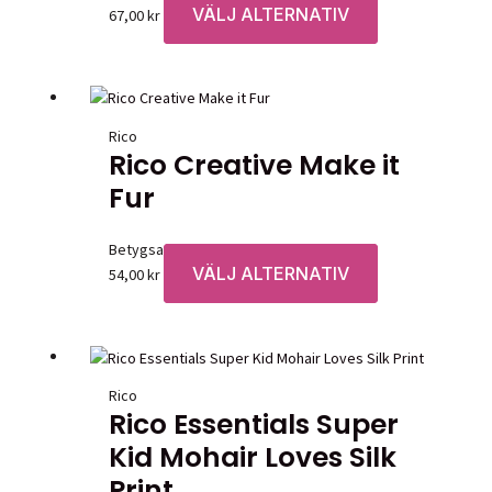
VÄLJ ALTERNATIV
Den
kan
67,00
kr
här
väljas
produkten
på
har
produktsidan
flera
Rico
varianter.
Rico Creative Make it
De
Fur
olika
alternativen
kan
Betygsatt
0
av 5
väljas
VÄLJ ALTERNATIV
Den
54,00
kr
på
här
produktsidan
produkten
har
flera
Rico
varianter.
Rico Essentials Super
De
Kid Mohair Loves Silk
olika
alternativen
Print