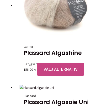
kan
väljas
på
produktsidan
Garner
Plassard Algashine
Betygsatt
0
av 5
VÄLJ ALTERNATIV
Den
158,00
kr
här
produkten
har
flera
Plassard
varianter.
Plassard Algasoie Uni
De