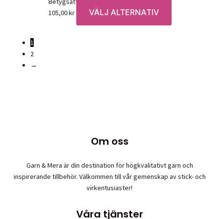
alternativen
Betygsatt
0
av 5
VÄLJ ALTERNATIV
Den
kan
105,00
kr
här
väljas
produkten
på
1
har
produktsidan
2
flera
→
varianter.
De
olika
alternativen
kan
väljas
på
Om oss
produktsidan
Garn & Mera är din destination för högkvalitativt garn och
inspirerande tillbehör. Välkommen till vår gemenskap av stick- och
virkentusiaster!
Våra tjänster