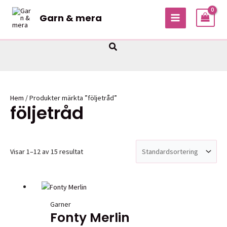
Hoppa
Garn & mera
till
MAIN
innehåll
MENU
Sök
Hem
/ Produkter märkta ”följetråd”
följetråd
Visar 1–12 av 15 resultat
Garner
Fonty Merlin