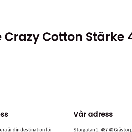
kten
 Crazy Cotton Stärke 
ter.
ativen
kten
ktsidan
ter.
ss
Vår adress
ativen
ra är din destination för
Storgatan 1, 467 40 Grästor