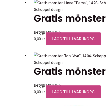
Schoppel design
Gratis mönster
Betygsatt
0
av 5
0,00
kr
LÄGG TILL I VARUKORG
Schoppel design
Gratis mönster
Betygsatt
0
av 5
0,00
kr
LÄGG TILL I VARUKORG