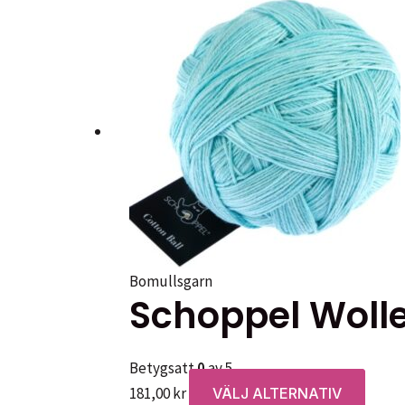
Bomullsgarn
Schoppel Wolle
Betygsatt
0
av 5
Den
181,00
kr
VÄLJ ALTERNATIV