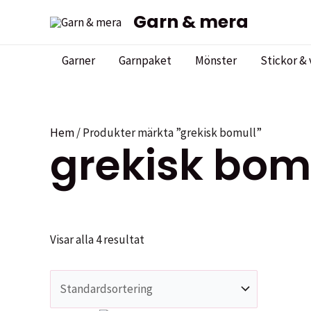
Hoppa
Garn & mera
till
innehåll
Garner
Garnpaket
Mönster
Stickor & 
Hem
/ Produkter märkta ”grekisk bomull”
grekisk bom
Visar alla 4 resultat