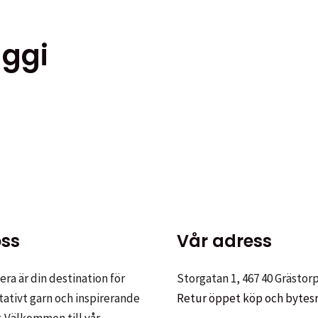
aggi
ten
er.
ss
Vår adress
tiven
ra är din destination för
Storgatan 1, 467 40 Grästor
tativt garn och inspirerande
Retur öppet köp och bytes