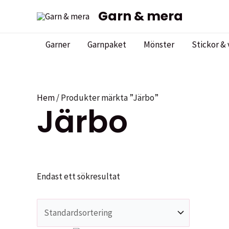
Hoppa
Garn & mera
till
innehåll
Garner
Garnpaket
Mönster
Stickor & 
Hem
/ Produkter märkta ”Järbo”
Järbo
Endast ett sökresultat