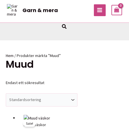
Hoppa
Garn & mera
till
MAIN
innehåll
MENU
Sök
Hem
/ Produkter märkta ”Muud”
Muud
Endast ett sökresultat
Sale!
MUUD väskor