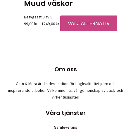
Muud väskor
Betygsatt
0
av 5
VÄLJ ALTERNATIV
Prisintervall:
Den
99,00
kr
–
1249,00
kr
99,00 kr
här
till
produk
1249,00 kr
har
flera
variante
De
Om oss
olika
alternat
Garn & Mera är din destination för högkvalitativt garn och
kan
inspirerande tillbehör. Välkommen till vår gemenskap av stick- och
väljas
virkentusiaster!
på
produkt
Våra tjänster
Garnleverans