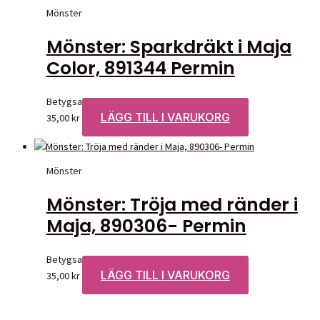
Mönster
Mönster: Sparkdräkt i Maja
Color, 891344 Permin
Betygsatt
0
av 5
LÄGG TILL I VARUKORG
35,00
kr
Mönster
Mönster: Tröja med ränder i
Maja, 890306- Permin
Betygsatt
0
av 5
LÄGG TILL I VARUKORG
35,00
kr