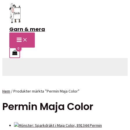
Hoppa
till
innehåll
Garn & mera
MAIN
MENU
Sök
Hem
/ Produkter märkta ”Permin Maja Color”
Permin Maja Color