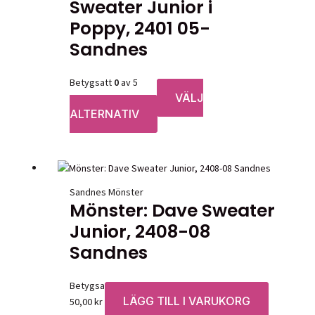
Sweater Junior i
Poppy, 2401 05-
Sandnes
Betygsatt
0
av 5
VÄLJ
Prisintervall:
390,00
kr
–
965,00
kr
ALTERNATIV
390,00 kr
Den
till
här
965,00 kr
produkten
har
flera
Sandnes Mönster
varianter.
Mönster: Dave Sweater
De
Junior, 2408-08
olika
alternativen
Sandnes
kan
väljas
Betygsatt
0
av 5
på
LÄGG TILL I VARUKORG
50,00
kr
produktsidan