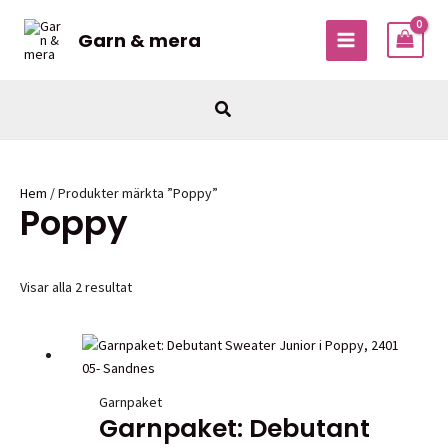
Hoppa
till
Garn & mera
MAIN
innehåll
MENU
Sök
Hem
/ Produkter märkta ”Poppy”
Poppy
Visar alla 2 resultat
Garnpaket
Garnpaket: Debutant