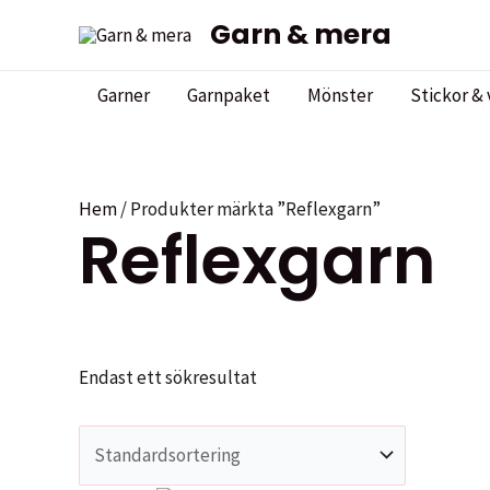
Hoppa
Garn & mera
till
innehåll
Garner
Garnpaket
Mönster
Stickor & 
Hem
/ Produkter märkta ”Reflexgarn”
Reflexgarn
Endast ett sökresultat