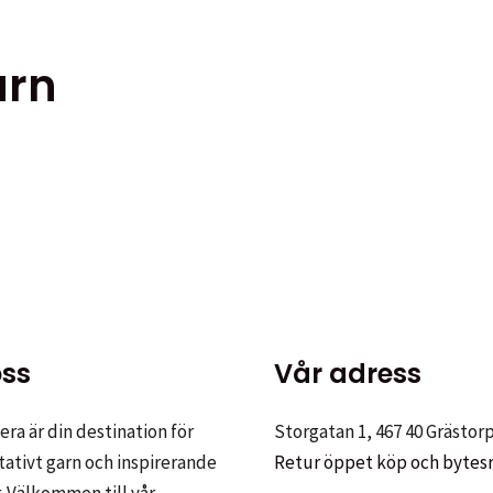
arn
ten
er.
ss
Vår adress
tiven
ra är din destination för
Storgatan 1, 467 40 Grästor
tativt garn och inspirerande
Retur öppet köp och bytes