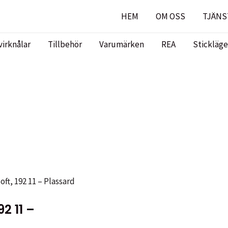
HEM
OM OSS
TJÄNS
virknålar
Tillbehör
Varumärken
REA
Stickläge
oft, 192 11 – Plassard
2 11 –