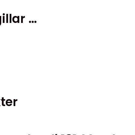
llar …
ter
n