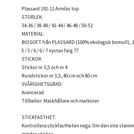
mängd
Plassard 192-11 Ärmlös top
STORLEK:
34-36 / 38-40 / 42-44 / 46-48 / 50-52
MATERIAL:
BIOSOFT från PLASSARD (100% ekologisk bomull), 1
5 / 5 / 6 / 6 / 7 nystan färg 77
STICKOR:
Stickor nr 3,5 och nr 4
Rundstickor nr 3,5, 40 cm och 80 cm
SVÅRIGHETSGRAD:
Avancerad
Tillbehör: Maskhållare och markörer
STICKFASTHET:
Kontrollera stickfastheten noga. Om den inte stämmer,
mindre stickor.