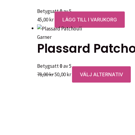
Betygsatt
0
av 5
45,00
kr
LÄGG TILL I VARUKORG
Garner
Plassard Patcho
Betygsatt
0
av 5
Det
Det
D
78,00
kr
50,00
kr
VÄLJ ALTERNATIV
ursprungliga
nuvarande
h
priset
priset
p
var:
är:
h
78,00 kr.
50,00 kr.
fl
va
D
ol