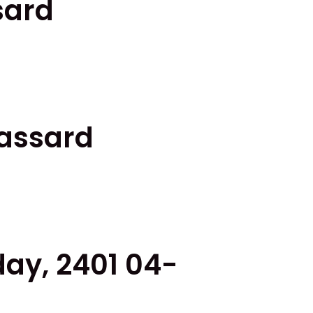
sard
lassard
day, 2401 04-