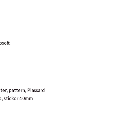
soft.
ter
,
pattern
,
Plassard
p
,
stickor 4.0mm