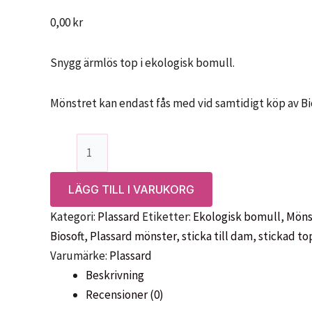
0,00
kr
Snygg ärmlös top i ekologisk bomull.
Mönstret kan endast fås med vid samtidigt köp av Bio
Mönster:
Ärmlös
top
LÄGG TILL I VARUKORG
i
Kategori:
Plassard
Etiketter:
Ekologisk bomull
,
Möns
Biosoft,
Biosoft
,
Plassard mönster
,
sticka till dam
,
stickad to
192
Varumärke:
Plassard
11
Beskrivning
-
Recensioner (0)
Plassard