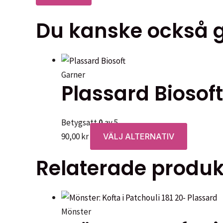
Du kanske också gi
Garner
Plassard Biosoft
Betygsatt
0
av 5
Den
90,00
kr
VÄLJ ALTERNATIV
här
Relaterade produk
produkte
har
flera
varianter.
Mönster
De