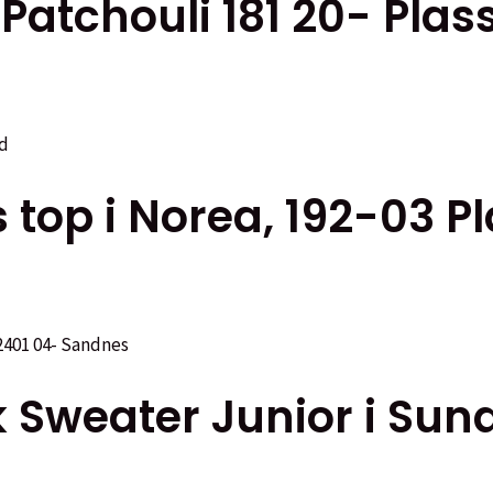
 Patchouli 181 20- Plas
ven
idan
 top i Norea, 192-03 P
k Sweater Junior i Sun