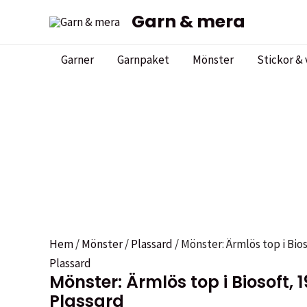
Hoppa
Garn & mera
Sale!
Sale!
till
innehåll
Garner
Garnpaket
Mönster
Stickor & 
Hem
/
Mönster
/
Plassard
/ Mönster: Ärmlös top i Bios
Plassard
Mönster: Ärmlös top i Biosoft, 19
Plassard