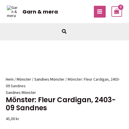
Hoppa
till
Garn & mera
MAIN
innehåll
MENU
Sök
Hem
/
Mönster
/
Sandnes Mönster
/ Mönster: Fleur Cardigan, 2403-
09 Sandnes
Sandnes Mönster
Mönster: Fleur Cardigan, 2403-
09 Sandnes
45,00
kr