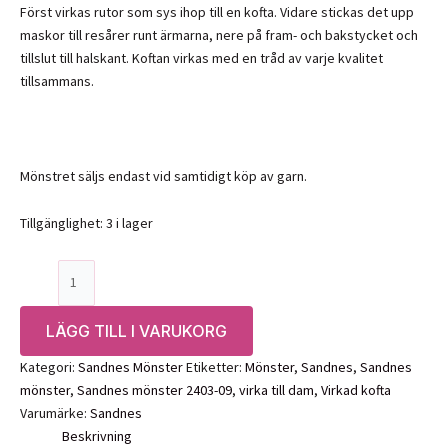
Först virkas rutor som sys ihop till en kofta. Vidare stickas det upp
maskor till resårer runt ärmarna, nere på fram- och bakstycket och
tillslut till halskant. Koftan virkas med en tråd av varje kvalitet
tillsammans.
Mönstret säljs endast vid samtidigt köp av garn.
Tillgänglighet:
3 i lager
Mönster:
Fleur
Cardigan,
LÄGG TILL I VARUKORG
2403-
09
Kategori:
Sandnes Mönster
Etiketter:
Mönster
,
Sandnes
,
Sandnes
Sandnes
mönster
,
Sandnes mönster 2403-09
,
virka till dam
,
Virkad kofta
mängd
Varumärke:
Sandnes
Beskrivning