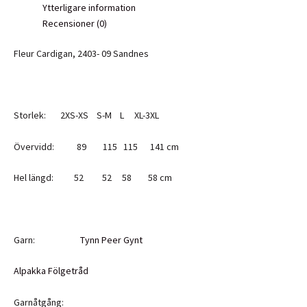
Ytterligare information
Recensioner (0)
Fleur Cardigan, 2403- 09 Sandnes
Storlek: 2XS-XS S-M L XL-3XL
Övervidd: 89 115 115 141 cm
Hel längd: 52 52 58 58 cm
Garn:
Tynn Peer Gynt
Alpakka Fölgetråd
Garnåtgång: