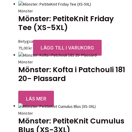
Mönster
Mönster: PetiteKnit Friday
Tee (XS-5XL)
Betygsatt
0
av 5
LÄGG TILL I VARUKORG
75,00
kr
Mönster
Mönster: Kofta i Patchouli 181
20- Plassard
Betygsatt
0
av 5
LÄS MER
Mönster
Mönster: PetiteKnit Cumulus
Blus (XS-3XL)