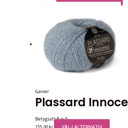
Garner
Plassard Innoc
Betygsatt
0
av 5
Den
155,00
kr
VÄLJ ALTERNATIV