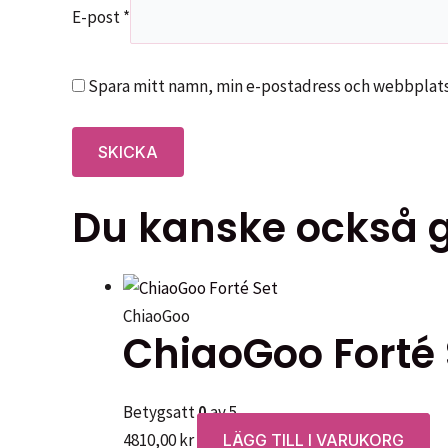
E-post
*
Spara mitt namn, min e-postadress och webbplats 
Du kanske också gi
ChiaoGoo
ChiaoGoo Forté 
Betygsatt
0
av 5
4810,00
kr
LÄGG TILL I VARUKORG