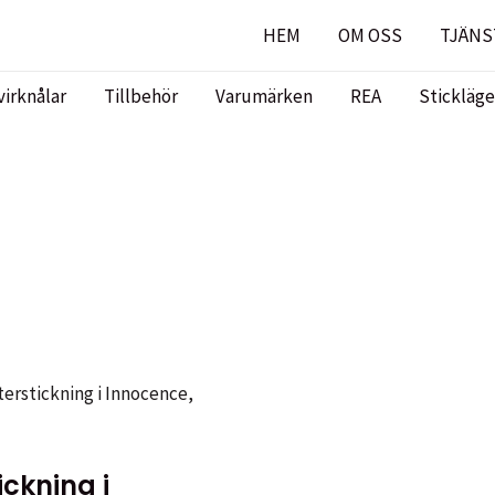
HEM
OM OSS
TJÄNS
virknålar
Tillbehör
Varumärken
REA
Stickläge
erstickning i Innocence,
ckning i