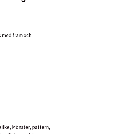
as med fram och
silke
,
Mönster
,
pattern
,