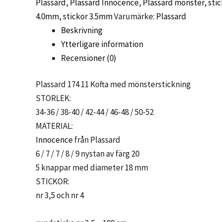
Plassard
,
Plassard Innocence
,
Plassard mönster
,
stic
Innocence,
4.0mm
,
stickor 3.5mm
Varumärke:
Plassard
174
Beskrivning
11
Ytterligare information
-
Recensioner (0)
Plassard
mängd
Plassard 174 11 Kofta med mönsterstickning
STORLEK:
34-36 / 38-40 / 42-44 / 46-48 / 50-52
MATERIAL:
Innocence
från Plassard
6 / 7 / 7 / 8 / 9 nystan av färg 20
5 knappar med diameter 18 mm
STICKOR:
nr 3,5 och nr 4