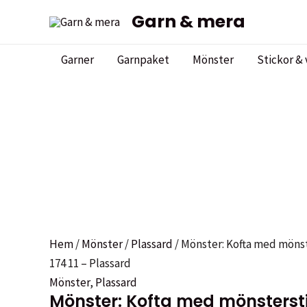
Hoppa
Garn & mera
till
innehåll
Garner
Garnpaket
Mönster
Stickor & 
Hem
/
Mönster
/
Plassard
/ Mönster: Kofta med mönst
174 11 – Plassard
Mönster
,
Plassard
Mönster: Kofta med mönstersti