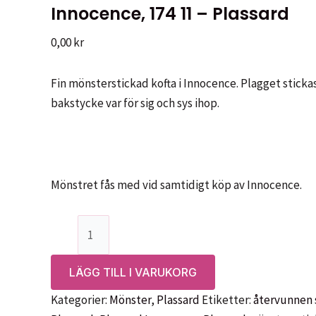
Innocence, 174 11 – Plassard
0,00
kr
Fin mönsterstickad kofta i Innocence. Plagget stick
bakstycke var för sig och sys ihop.
Mönstret fås med vid samtidigt köp av Innocence.
Mönster:
Kofta
med
LÄGG TILL I VARUKORG
mönsterstickning
Kategorier:
Mönster
,
Plassard
Etiketter:
återvunnen 
i