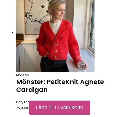
Mönster
Mönster: PetiteKnit Agnete
Cardigan
Betygsatt
0
av 5
LÄGG TILL I VARUKORG
75,00
kr