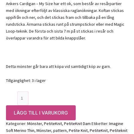
Ankers Cardigan – My Size har ett ok, som består av resårpartier
med ökningar efterföljt av klassiska raglanökningar. Koftan stickas
uppifrån och ner, och det stickas fram och tillbaka på en lång
rundsticka. Ärmarna stickas runt på strumpstickor eller med Magic
Loop-teknik. De första och sista 7 m på st stickas i resår och
överlappar varandra för att bilda knappslåer.
Detta mönster går bara att köpa vid samtidigt köp av garn.
Tillgänglighet:
3 i lager
Mönster:
PetiteKnit
Ankers
LÄGG TILL I VARUKORG
Cardigan
(XS-
Kategorier:
Mönster
,
PetiteKnit
,
PetiteKnit Dam
Etiketter:
Imagine
3XL)
Soft Merino Thin
,
Mönster
,
pattern
,
Petite Knit
,
PetiteKnit
,
Petiteknit