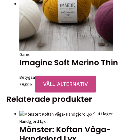
olika
alternativen
kan
väljas
på
produktsidan
Garner
Imagine Soft Merino Thin
Betygsatt
0
av 5
VÄLJ ALTERNATIV
Den
89,00
kr
här
Relaterade produkter
produkten
har
flera
Slut i lager
varianter.
Handgjord Lyx
Mönster: Koftan Våga-
De
olika
Handgjord Lyx