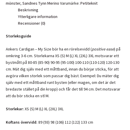
mängd
mönster
,
Sandnes Tynn Merino
Varumärke:
Petiteknit
Beskrivning
Ytterligare information
Recensioner (0)
Storleksguide
Ankers Cardigan – My Size bör ha en rörelsevidd (
positive ease
) på
omkring 3-6 cm. Storlekarna XS (S) M (L) XL (2XL) 3XL motsvarar ett
bystmått på 80-85 (85-90) 90-95 (95-100) 100-110 (110-120) 120-130
cm. Mät dig själv med ett måttband, innan du börjar sticka, för att
avgöra vilken storlek som passar dig bäst. Exempel: Du mäter dig
själv med ett måttband runt bysten (eller magen, om det är det
bredaste stället på din kropp) och får det till 94 cm. Det motsvarar
att du bör sticka en stl M.
Storlekar:
XS (S) M (L) XL (2XL) 3XL
Koftans övervidd:
89 (93) 98 (106) 112 (122) 133 cm