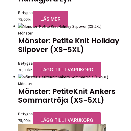
alternativen
kan
Betygsatt
0
av 5
väljas
LÄS MER
79,00
kr
på
produktsidan
Mönster
Mönster: Petite Knit Holiday
Slipover (XS-5XL)
Betygsatt
0
av 5
LÄGG TILL I VARUKORG
70,00
kr
Mönster
Mönster: PetiteKnit Ankers
Sommartröja (XS-5XL)
Betygsatt
0
av 5
LÄGG TILL I VARUKORG
75,00
kr