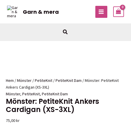
Hoppa
till
Garn & mera
MAIN
innehåll
MENU
Sök
Hem
/
Mönster
/
PetiteKnit
/
PetiteKnit Dam
/ Mönster: PetiteKnit
Ankers Cardigan (XS-3XL)
Mönster
,
PetiteKnit
,
PetiteKnit Dam
Mönster: PetiteKnit Ankers
Cardigan (XS-3XL)
75,00
kr