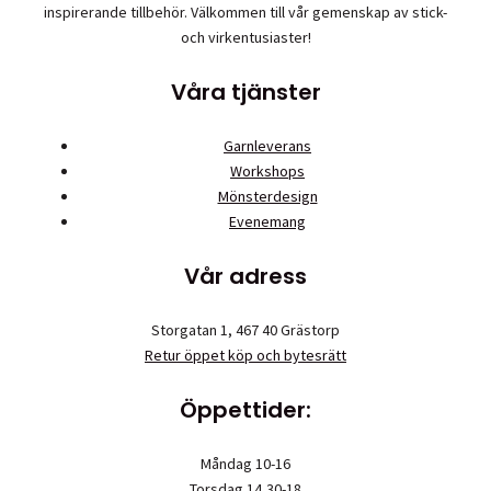
på
inspirerande tillbehör. Välkommen till vår gemenskap av stick-
produktsidan
och virkentusiaster!
Våra tjänster
Garnleverans
Workshops
Mönsterdesign
Evenemang
Vår adress
Storgatan 1, 467 40 Grästorp
Retur öppet köp och bytesrätt
Öppettider:
Måndag 10-16
Torsdag 14,30-18