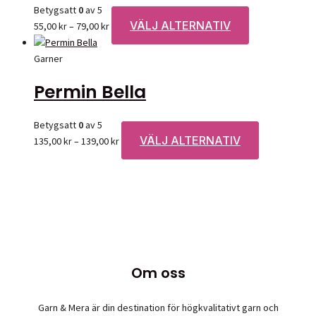
De
Betygsatt
0
av 5
olika
VÄLJ ALTERNATIV
Prisintervall:
Den
55,00
kr
–
79,00
kr
alternativen
55,00 kr
här
kan
till
produkten
Garner
väljas
79,00 kr
har
Permin Bella
på
flera
produktsidan
varianter.
De
Betygsatt
0
av 5
olika
VÄLJ ALTERNATIV
Prisintervall:
Den
135,00
kr
–
139,00
kr
alternativen
135,00 kr
här
kan
till
produkten
väljas
139,00 kr
har
på
flera
produktsidan
varianter.
De
olika
Om oss
alternativen
kan
väljas
Garn & Mera är din destination för högkvalitativt garn och