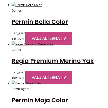
Garner
Permin Bella Color
Betygsatt
0
av 5
VÄLJ ALTERNATIV
Den
145,00
kr
här
produkten
Garner
har
Regia Premium Merino Yak
flera
varianter.
De
Betygsatt
0
av 5
olika
VÄLJ ALTERNATIV
Den
199,00
kr
alternativen
här
kan
produkten
Bomullsgarn
väljas
har
Permin Maja Color
på
flera
produktsidan
varianter.