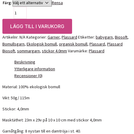
Färg:
Rensa
Plassard
Biosoft
mängd
LÄGG TILL I VARUKORG
Artikelnr:
N/A
Kategorier:
Garner
,
Plassard
Etiketter:
babygarn
,
Biosoft
,
Bomullsgarn
,
Ekologisk bomull
,
organisk bomull
,
Plassard
,
Plassard
Biosoft
,
sommargarn
,
stickor 4.0mm
Varumärke:
Plassard
Beskrivning
Ytterligare information
Recensioner (0)
Material: 100% ekologisk bomull
Vikt: 50g/ 115m
Stickor: 4,0mm
Masktäthet: 23m x 29v på 10 x 10 cm med stickor 4,0mm
Garnåtgång: 8 nystan till en damtröja i st. 40.