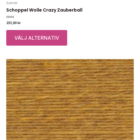
Garner
De
Schoppel Wolle Crazy Zauberball
olika
alternativen
Betygsatt
233,00
kr
kan
0
av
Den
väljas
5
VÄLJ ALTERNATIV
här
på
produkten
produktsidan
har
flera
varianter.
De
olika
alternativen
kan
väljas
på
produktsidan