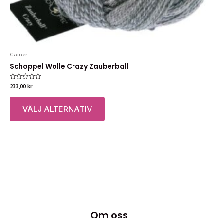
Garner
Schoppel Wolle Crazy Zauberball
233,00
kr
Betygsatt
0
Den
av
5
VÄLJ ALTERNATIV
här
produkten
har
flera
varianter.
De
olika
alternativen
kan
väljas
Om oss