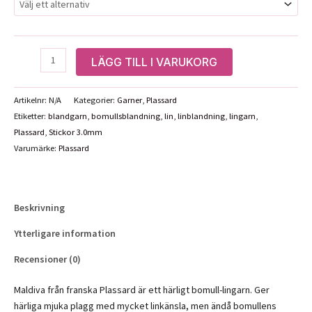
Plassard
LÄGG TILL I VARUKORG
Maldiva
mängd
Artikelnr:
N/A
Kategorier:
Garner
,
Plassard
Etiketter:
blandgarn
,
bomullsblandning
,
lin
,
linblandning
,
lingarn
,
Plassard
,
Stickor 3.0mm
Varumärke:
Plassard
Beskrivning
Ytterligare information
Recensioner (0)
Maldiva från franska Plassard är ett härligt bomull-lingarn. Ger
härliga mjuka plagg med mycket linkänsla, men ändå bomullens