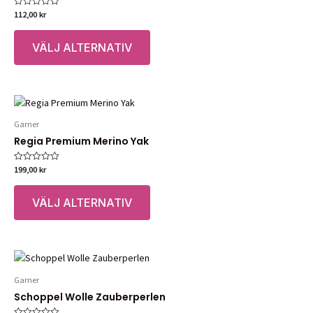
112,00
kr
Betygsatt
0
Den
av
5
VÄLJ ALTERNATIV
här
produkten
har
flera
varianter.
Garner
De
Regia Premium Merino Yak
olika
alternativen
199,00
kr
Betygsatt
kan
0
Den
av
väljas
5
VÄLJ ALTERNATIV
här
på
produkten
produktsidan
har
flera
varianter.
Garner
De
Schoppel Wolle Zauberperlen
olika