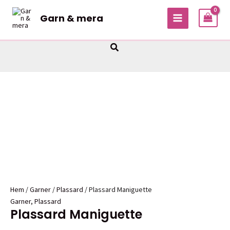
Hoppa
Garn & mera
till
MAIN
innehåll
MENU
Sök
Hem
/
Garner
/
Plassard
/ Plassard Maniguette
Garner
,
Plassard
Plassard Maniguette