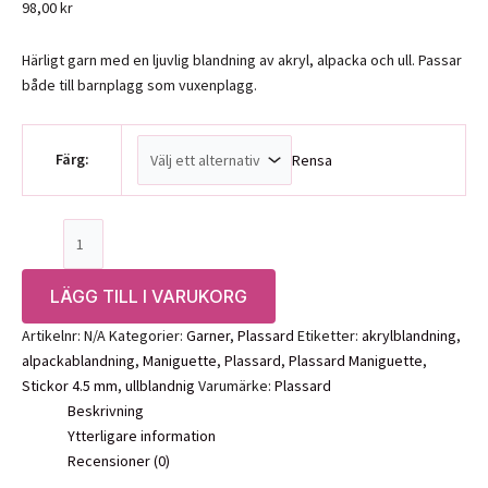
98,00
kr
Härligt garn med en ljuvlig blandning av akryl, alpacka och ull. Passar
både till barnplagg som vuxenplagg.
Färg:
Rensa
Plassard
Maniguette
mängd
LÄGG TILL I VARUKORG
Artikelnr:
N/A
Kategorier:
Garner
,
Plassard
Etiketter:
akrylblandning
,
alpackablandning
,
Maniguette
,
Plassard
,
Plassard Maniguette
,
Stickor 4.5 mm
,
ullblandnig
Varumärke:
Plassard
Beskrivning
Ytterligare information
Recensioner (0)