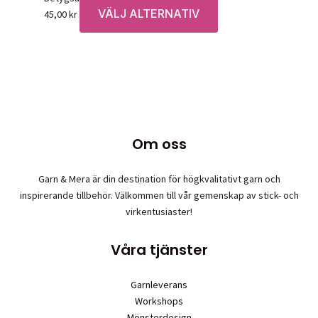
produktsidan
De
VÄLJ ALTERNATIV
Den
45,00
kr
olika
här
alternativen
produkten
kan
har
väljas
flera
på
varianter.
produktsidan
De
olika
Om oss
alternativen
kan
väljas
Garn & Mera är din destination för högkvalitativt garn och
på
inspirerande tillbehör. Välkommen till vår gemenskap av stick- och
produktsidan
virkentusiaster!
Våra tjänster
Garnleverans
Workshops
Mönsterdesign