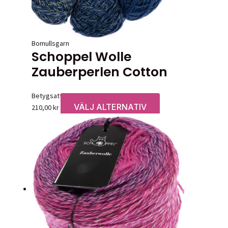
Bomullsgarn
Schoppel Wolle
Zauberperlen Cotton
Betygsatt
0
av 5
VÄLJ ALTERNATIV
Den
210,00
kr
här
produkten
har
flera
varianter.
De
olika
alternativen
kan
väljas