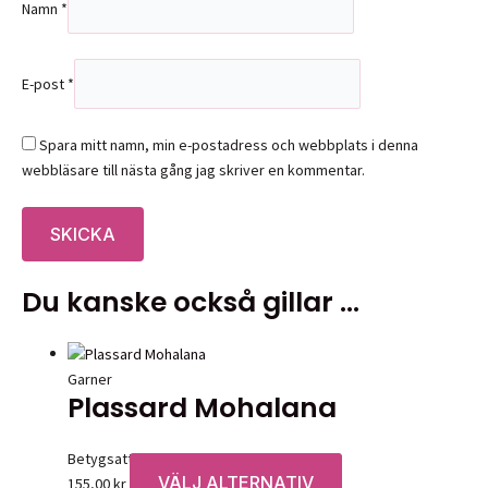
Namn
*
E-post
*
Spara mitt namn, min e-postadress och webbplats i denna
webbläsare till nästa gång jag skriver en kommentar.
Du kanske också gillar …
Garner
Plassard Mohalana
Betygsatt
0
av 5
VÄLJ ALTERNATIV
Den
155,00
kr