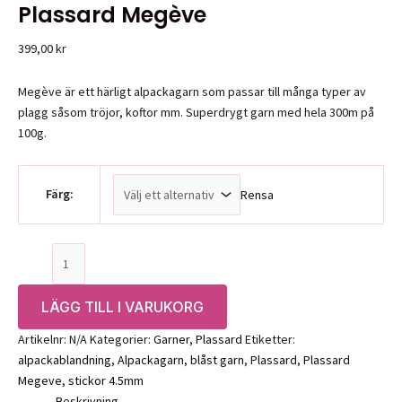
Plassard Megève
399,00
kr
Megève är ett härligt alpackagarn som passar till många typer av
plagg såsom tröjor, koftor mm. Superdrygt garn med hela 300m på
100g.
Färg:
Rensa
Plassard
Megève
mängd
LÄGG TILL I VARUKORG
Artikelnr:
N/A
Kategorier:
Garner
,
Plassard
Etiketter:
alpackablandning
,
Alpackagarn
,
blåst garn
,
Plassard
,
Plassard
Megeve
,
stickor 4.5mm
Beskrivning