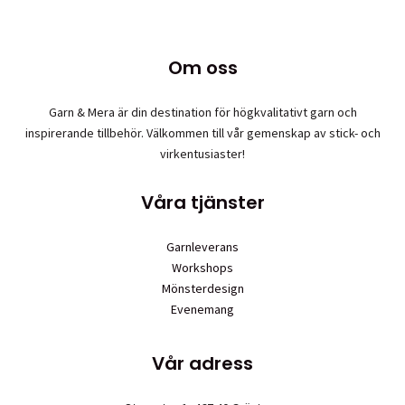
varianter.
De
olika
Om oss
alternativen
kan
väljas
Garn & Mera är din destination för högkvalitativt garn och
på
inspirerande tillbehör. Välkommen till vår gemenskap av stick- och
produktsidan
virkentusiaster!
Våra tjänster
Garnleverans
Workshops
Mönsterdesign
Evenemang
Vår adress