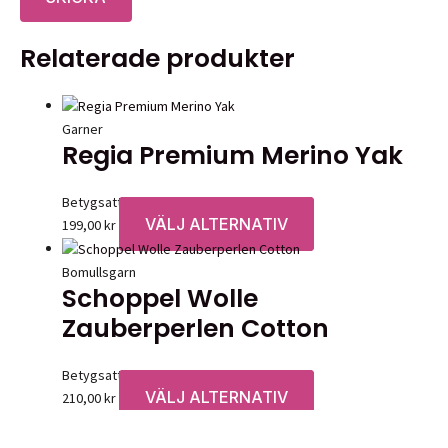
Relaterade produkter
Garner
Regia Premium Merino Yak
Betygsatt
0
av 5
VÄLJ ALTERNATIV
Den
199,00
kr
här
produkten
Bomullsgarn
Schoppel Wolle
har
flera
Zauberperlen Cotton
varianter.
De
Betygsatt
0
av 5
olika
VÄLJ ALTERNATIV
Den
210,00
kr
alternativen
här
kan
produkten