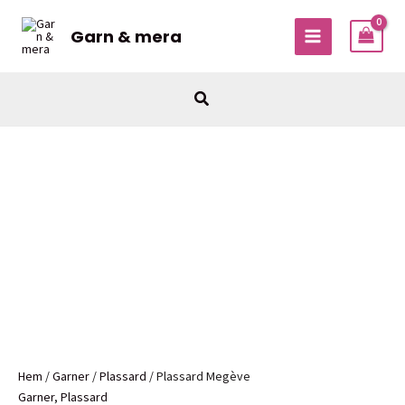
Hoppa
till
Garn & mera
MAIN
innehåll
MENU
Sök
Hem
/
Garner
/
Plassard
/ Plassard Megève
Garner
,
Plassard