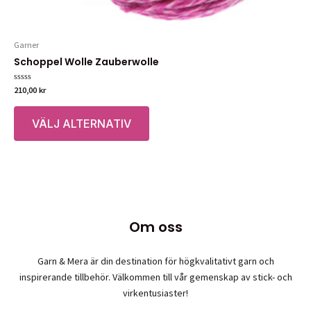
Garner
Schoppel Wolle Zauberwolle
Betygsatt
210,00
kr
0
av
Den
5
VÄLJ ALTERNATIV
här
produkten
har
flera
varianter.
De
olika
Om oss
alternativen
kan
Garn & Mera är din destination för högkvalitativt garn och
väljas
inspirerande tillbehör. Välkommen till vår gemenskap av stick- och
på
virkentusiaster!
produktsidan