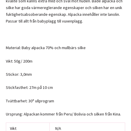
kvalité som känns extra mild och sval mot huden. Både alpacka och
silke har goda värmereglerande egenskaper och silken har en unik
fuktighetsabsoberande egenskap. Alpacka innehåller inte lanolin.
Passar till allt från babyplagg till vuxenplagg.
Material: Baby alpacka 70% och mullbärs silke
Vikt: 50g/ 200m
Stickor: 3,0mm
Stickfasthet: 27m på 10 cm
Tvättbarhet: 30° ullprogram
Ursprung: Alpackan kommer från Peru/ Bolivia och silken från Kina.
Vikt
N/A