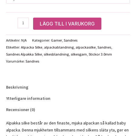
Sandnes
LÄGG TILL I VARUKORG
Alpakka
Silke
Artikelnr:
N/A
Kategorier:
Garner
,
Sandnes
mängd
Etiketter:
Alpacka Silke
,
alpackablandning
,
alpackasilke
,
Sandnes
,
Sandnes Alpakka Silke
,
silkesblandning
,
silkesgarn
,
Stickor 3.0mm
Varumärke:
Sandnes
Beskrivning
Ytterligare information
Recensioner (0)
Alpakka silke består av den finaste, mjuka alpackan så kallad baby
alpacka. Denna mjukheten tillsammans med silkens släta yta, ger en