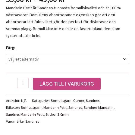
35,00 kr
Mandarin Petit är Sandnes tunnaste bomullskvalité och är 100 %
till
växtbaserat. Bomullens absorberande egenskap gör att den
49,00 kr
absorberar lätt fukt vilket gör den perfekt för disktrasor och
sommarplagg. Bomull kliar inte och är en favorit bland dem som
tycker att ull sticks.
Färg:
Sandnes
LÄGG TILL I VARUKORG
Mandarin
Petit
Artikelnr:
N/A
Kategorier:
Bomullsgarn
,
Garner
,
Sandnes
mängd
Etiketter:
Bomullsgarn
,
Mandarin Petit
,
Sandnes
,
Sandnes Mandarin
,
Sandnes Mandarin Petit
,
Stickor 3.0mm
Varumärke:
Sandnes