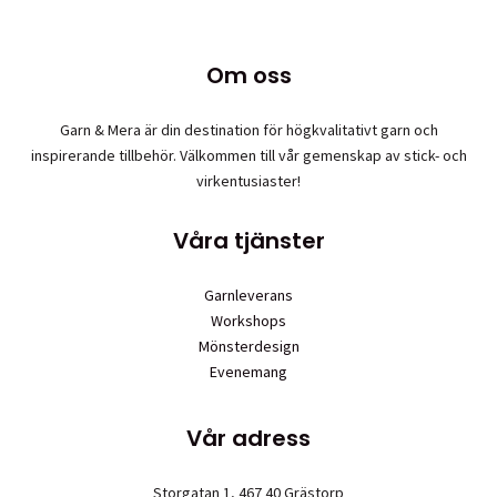
alternativen
kan
väljas
Om oss
på
produktsidan
Garn & Mera är din destination för högkvalitativt garn och
inspirerande tillbehör. Välkommen till vår gemenskap av stick- och
virkentusiaster!
Våra tjänster
Garnleverans
Workshops
Mönsterdesign
Evenemang
Vår adress
Storgatan 1, 467 40 Grästorp