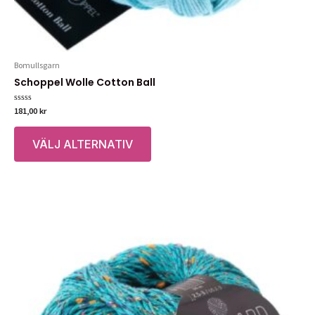
Bomullsgarn
Schoppel Wolle Cotton Ball
Betygsatt
181,00
kr
0
av
Den
5
VÄLJ ALTERNATIV
här
produkten
har
flera
varianter.
De
olika
alternativen
kan
väljas
på