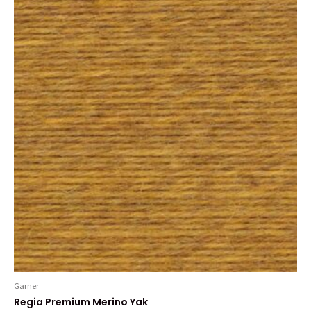
varianter.
De
olika
alternativen
kan
väljas
på
produktsidan
Garner
Regia Premium Merino Yak