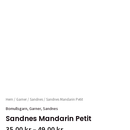
Hem
/
Garner
/
Sandnes
/ Sandnes Mandarin Petit
Bomullsgarn
,
Garner
,
Sandnes
Sandnes Mandarin Petit
Prisintervall:
35,00
kr
–
49,00
kr