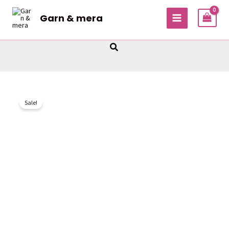
Hoppa
Garn & mera
till
MAIN
innehåll
MENU
Sök
Sale!