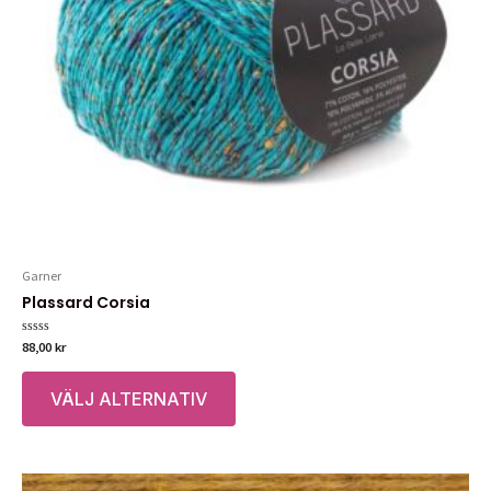
produktsidan
Garner
Plassard Corsia
Betygsatt
88,00
kr
0
av
Den
5
VÄLJ ALTERNATIV
här
produkten
har
flera