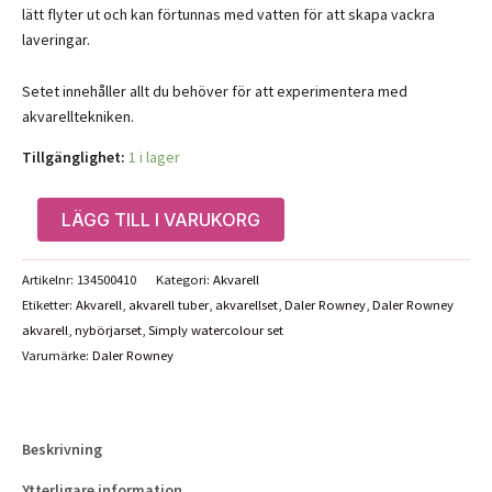
lätt flyter ut och kan förtunnas med vatten för att skapa vackra
laveringar.
Setet innehåller allt du behöver för att experimentera med
akvarelltekniken.
Tillgänglighet:
1 i lager
Simply
LÄGG TILL I VARUKORG
akvarellset
nybörjare,
Artikelnr:
134500410
Kategori:
Akvarell
Daler
Etiketter:
Akvarell
,
akvarell tuber
,
akvarellset
,
Daler Rowney
,
Daler Rowney
Rowney
akvarell
,
nybörjarset
,
Simply watercolour set
mängd
Varumärke:
Daler Rowney
Beskrivning
Ytterligare information