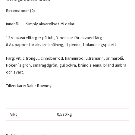
Recensioner (0)
Innehåll: Simply akvarellset 25 delar
12 st akvarellfärger på tub, 3 penslar för akvaerllfärg
8 A4-papper för akvarellmålning, 1 penna, 1 blandningspalett
Färg: vit, citrongul, cinnoberröd, karminröd, ultramarin, primärblå,
Hoker´s grön, smaragdgrön, gul ockra, bränd sienna, bränd umbra
och svart.
Tillverkare: Daler Rowney
Vikt
0,530 kg