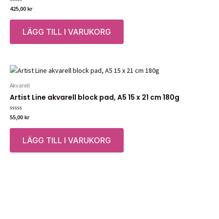
Betygsatt
425,00
kr
0
av
5
LÄGG TILL I VARUKORG
Akvarell
Artist Line akvarell block pad, A5 15 x 21 cm 180g
Betygsatt
55,00
kr
0
av
5
LÄGG TILL I VARUKORG