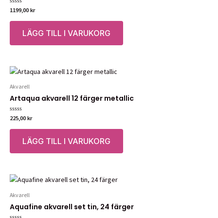
Betygsatt
1199,00
kr
0
av
5
LÄGG TILL I VARUKORG
Akvarell
Artaqua akvarell 12 färger metallic
Betygsatt
225,00
kr
0
av
5
LÄGG TILL I VARUKORG
Akvarell
Aquafine akvarell set tin, 24 färger