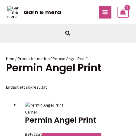
Hoppa
till
Garn & mera
MAIN
innehåll
MENU
Sök
Hem
/ Produkter märkta ”Permin Angel Print”
Permin Angel Print
Endast ett sökresultat
Garner
Permin Angel Print
Betygsatt
0
av 5