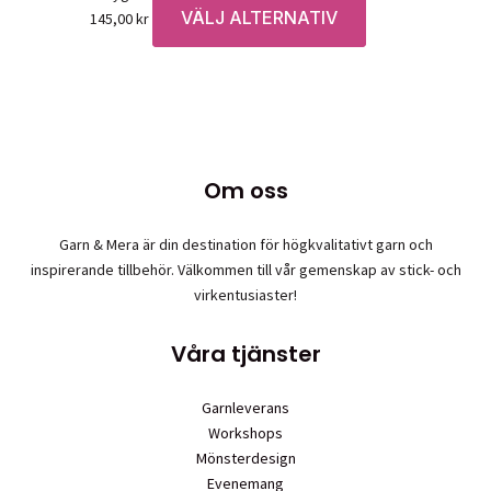
VÄLJ ALTERNATIV
Den
145,00
kr
här
produkten
har
flera
varianter.
De
Om oss
olika
alternativen
Garn & Mera är din destination för högkvalitativt garn och
kan
inspirerande tillbehör. Välkommen till vår gemenskap av stick- och
väljas
virkentusiaster!
på
produktsidan
Våra tjänster
Garnleverans
Workshops
Mönsterdesign
Evenemang