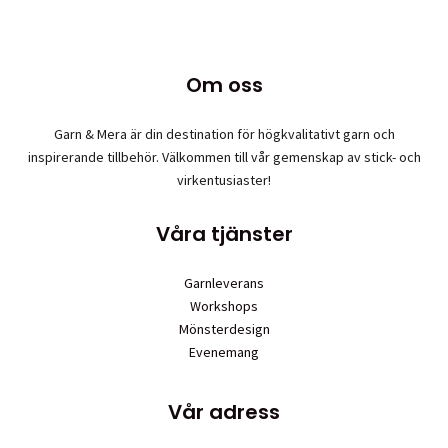
flera
varianter.
De
Om oss
olika
alternativen
Garn & Mera är din destination för högkvalitativt garn och
kan
inspirerande tillbehör. Välkommen till vår gemenskap av stick- och
väljas
virkentusiaster!
på
produktsidan
Våra tjänster
Garnleverans
Workshops
Mönsterdesign
Evenemang
Vår adress