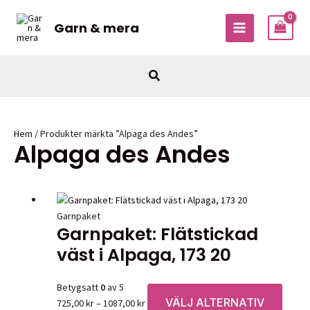
Hoppa
till
Garn & mera
MAIN
innehåll
MENU
Sök
Hem
/ Produkter märkta ”Alpaga des Andes”
Alpaga des Andes
Garnpaket
Garnpaket: Flätstickad
väst i Alpaga, 173 20
Betygsatt
0
av 5
VÄLJ ALTERNATIV
Prisintervall:
Den
725,00
kr
–
1087,00
kr