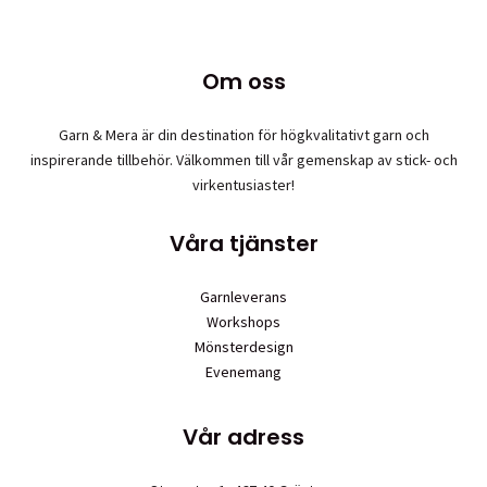
flera
variante
De
Om oss
olika
alternat
Garn & Mera är din destination för högkvalitativt garn och
kan
inspirerande tillbehör. Välkommen till vår gemenskap av stick- och
väljas
virkentusiaster!
på
produkt
Våra tjänster
Garnleverans
Workshops
Mönsterdesign
Evenemang
Vår adress