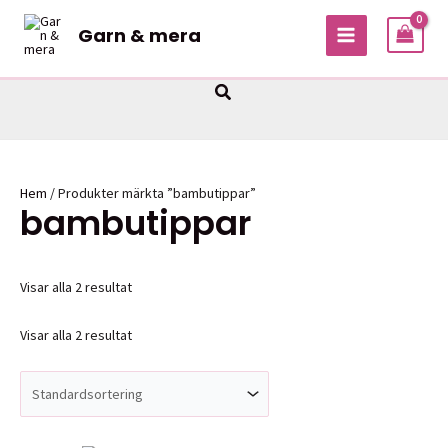
Hoppa
Garn & mera
till
MAIN
innehåll
MENU
Sök
Hem
/ Produkter märkta ”bambutippar”
bambutippar
Visar alla 2 resultat
Visar alla 2 resultat