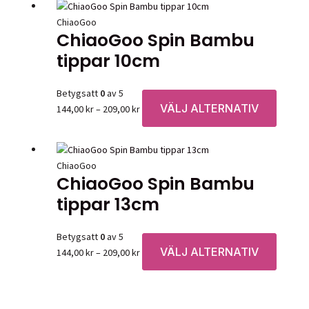
ChiaoGoo
ChiaoGoo Spin Bambu
tippar 10cm
Betygsatt
0
av 5
VÄLJ ALTERNATIV
Prisintervall:
Den
144,00
kr
–
209,00
kr
144,00 kr
här
till
produk
209,00 kr
har
ChiaoGoo
flera
ChiaoGoo Spin Bambu
variante
tippar 13cm
De
olika
alternat
Betygsatt
0
av 5
kan
VÄLJ ALTERNATIV
Prisintervall:
Den
144,00
kr
–
209,00
kr
väljas
144,00 kr
här
på
till
produk
produkt
209,00 kr
har