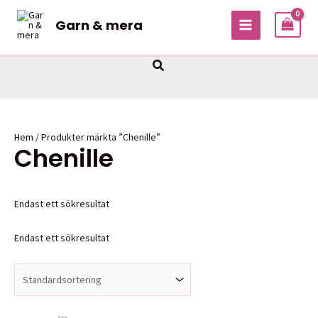
Hoppa
Garn & mera
till
MAIN
innehåll
MENU
Sök
Hem
/ Produkter märkta ”Chenille”
Chenille
Endast ett sökresultat
Endast ett sökresultat