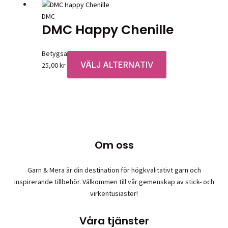
DMC
DMC Happy Chenille
Betygsatt
0
av 5
VÄLJ ALTERNATIV
Den
25,00
kr
här
produkten
har
flera
varianter.
De
Om oss
olika
alternativen
Garn & Mera är din destination för högkvalitativt garn och
kan
inspirerande tillbehör. Välkommen till vår gemenskap av stick- och
väljas
virkentusiaster!
på
produktsidan
Våra tjänster