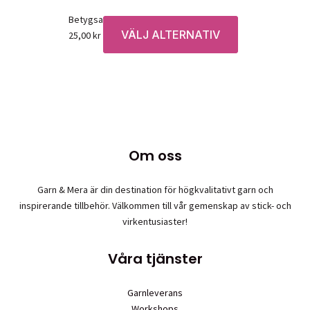
Betygsatt
0
av 5
VÄLJ ALTERNATIV
Den
25,00
kr
här
produkten
har
flera
varianter.
De
olika
Om oss
alternativen
kan
Garn & Mera är din destination för högkvalitativt garn och
väljas
inspirerande tillbehör. Välkommen till vår gemenskap av stick- och
på
virkentusiaster!
produktsidan
Våra tjänster
Garnleverans
Workshops