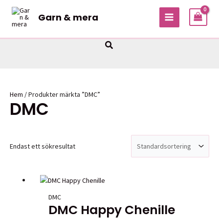
Hoppa
Garn & mera
till
MAIN
innehåll
MENU
Sök
Hem
/ Produkter märkta ”DMC”
DMC
Endast ett sökresultat
DMC
DMC Happy Chenille