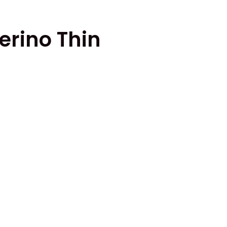
erino Thin
ten
er.
tiven
kten