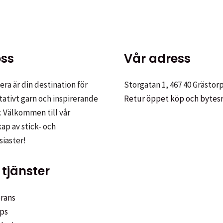
ktsidan
er.
ss
Vår adress
tiven
ra är din destination för
Storgatan 1, 467 40 Grästor
tativt garn och inspirerande
Retur öppet köp och bytes
. Välkommen till vår
p av stick- och
tsidan
siaster!
tjänster
rans
ps