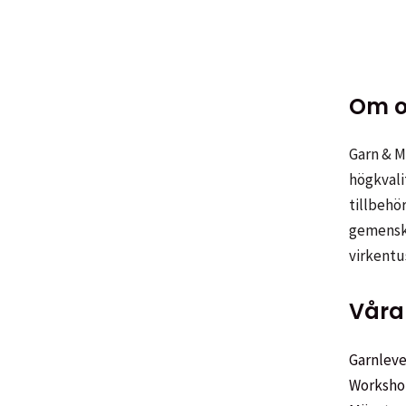
på
har
produ
flera
variant
De
Om o
olika
alterna
Garn & Me
kan
högkvali
väljas
tillbehör
på
gemenska
produk
virkentu
Våra 
Garnleve
Worksho