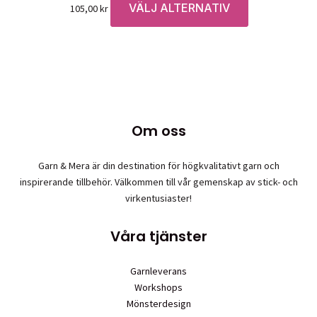
VÄLJ ALTERNATIV
Den
105,00
kr
här
produkten
har
flera
varianter.
De
olika
Om oss
alternativen
kan
Garn & Mera är din destination för högkvalitativt garn och
väljas
inspirerande tillbehör. Välkommen till vår gemenskap av stick- och
på
virkentusiaster!
produktsidan
Våra tjänster
Garnleverans
Workshops
Mönsterdesign