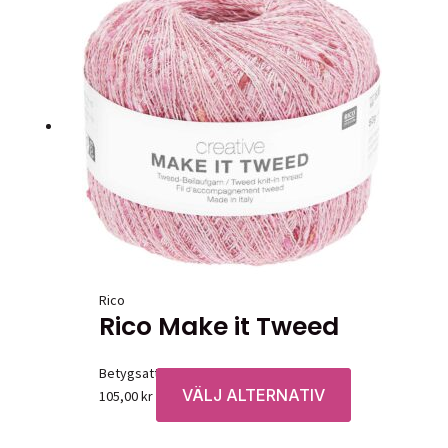
Rico
Rico Make it Tweed
Betygsatt
0
av 5
VÄLJ ALTERNATIV
Den
105,00
kr
här
produkten