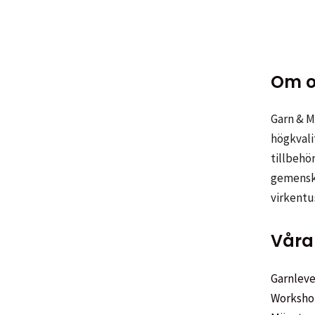
209,00 kr
Om o
Garn & Me
högkvali
tillbehör
gemenska
virkentu
Våra 
Garnleve
Worksho