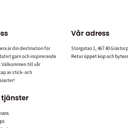
på
har
produktsidan
flera
varianter.
De
ss
Vår adress
olika
alternativen
ra är din destination för
Storgatan 1, 467 40 Grästor
kan
tativt garn och inspirerande
Retur öppet köp och bytes
väljas
. Välkommen till vår
på
p av stick- och
produktsidan
siaster!
tjänster
rans
ps