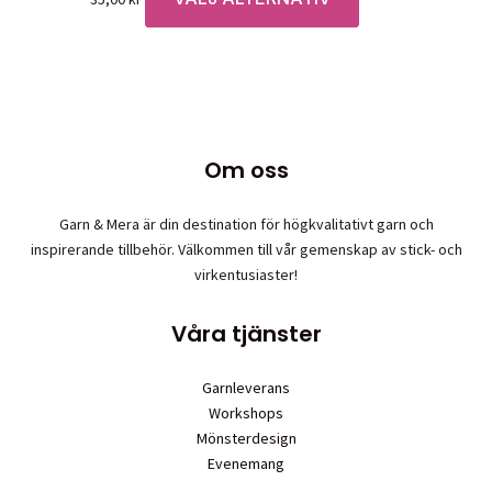
alternativen
här
kan
produkten
väljas
har
på
flera
produktsidan
varianter.
De
Om oss
olika
alternativen
Garn & Mera är din destination för högkvalitativt garn och
kan
inspirerande tillbehör. Välkommen till vår gemenskap av stick- och
väljas
virkentusiaster!
på
produktsidan
Våra tjänster
Garnleverans
Workshops
Mönsterdesign
Evenemang