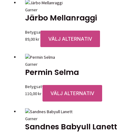
Garner
Järbo Mellanraggi
Betygsatt
0
av 5
VÄLJ ALTERNATIV
Den
89,00
kr
här
produkten
har
Garner
flera
Permin Selma
varianter.
De
Betygsatt
0
av 5
olika
VÄLJ ALTERNATIV
Den
110,00
kr
alternativen
här
kan
produkten
väljas
har
på
Garner
flera
produktsidan
Sandnes Babyull Lanett
varianter.
De