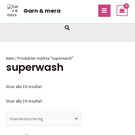
Hoppa
Garn & mera
till
MAIN
innehåll
MENU
Sök
Hem
/ Produkter märkta ”superwash”
superwash
Visar alla 10 resultat
Visar alla 10 resultat