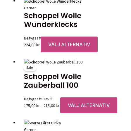
har
på
Garner
flera
produktsidan
Schoppel Wolle
varianter.
Wunderklecks
De
olika
alternativen
Betygsatt
0
av 5
kan
VÄLJ ALTERNATIV
Den
224,00
kr
väljas
här
på
produkten
produktsidan
har
Sale!
Garner
flera
Schoppel Wolle
varianter.
Zauberball 100
De
olika
alternativen
Betygsatt
0
av 5
kan
VÄLJ ALTERNATIV
Prisintervall:
Den
175,00
kr
–
215,00
kr
väljas
175,00 kr
här
på
till
produk
produktsidan
215,00 kr
har
Garner