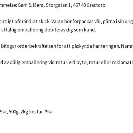
ommelse: Garn & Mera, Storgatan 1, 467 40 Grästorp.
entligt oförändrat skick. Varan bör förpackas väl, gärna i sin 
istfällig emballering debiteras dig som kund.
h bifogar orderbekräftelsen för att påskynda hanteringen. Nam
jd av dålig emballering vid retur. Vid byte, retur eller reklama
9kr, 500g-2kg kostar 79kr.