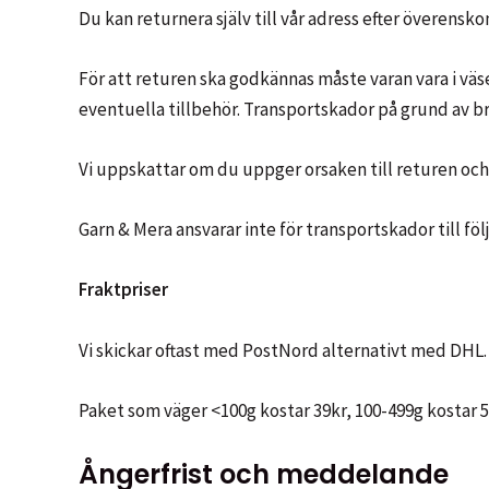
Du kan returnera själv till vår adress efter överensk
För att returen ska godkännas måste varan vara i väs
eventuella tillbehör. Transportskador på grund av br
Vi uppskattar om du uppger orsaken till returen oc
Garn & Mera ansvarar inte för transportskador till föl
Fraktpriser
Vi skickar oftast med PostNord alternativt med DHL.
Paket som väger <100g kostar 39kr, 100-499g kostar 5
Ångerfrist och meddelande