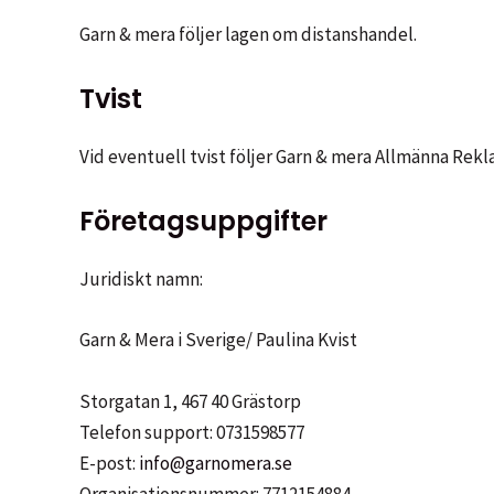
Garn & mera följer lagen om distanshandel.
Tvist
Vid eventuell tvist följer Garn & mera Allmänna R
Företagsuppgifter
Juridiskt namn:
Garn & Mera i Sverige/ Paulina Kvist
Storgatan 1, 467 40 Grästorp
Telefon support: 0731598577
E-post:
info@garnomera.se
Organisationsnummer: 7712154884