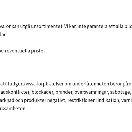
t varor kan utgå ur sortimentet. Vi kan inte garantera att alla b
dan.
och eventuella prisfel.
t att fullgöra vissa förpliktelser om underlåtenheten beror 
adskonflikter, blockader, bränder, översvämningar, sabotage, 
nad och produkter negativt, restriktioner i indikation, varni
erksamheten.