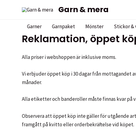
Hoppa
Garn & mera
till
innehåll
Garner
Garnpaket
Mönster
Stickor & 
Reklamation, öppet kö
Alla priser i webshoppen är inklusive moms.
Vi erbjuder öppet köp i 30 dagar från mottagandet av 
månader.
Alla etiketter och banderoller måste finnas kvar på v
Observera att öppet köp inte gäller för utgående arti
framgått på kvitto eller orderbekräftelse vid köpet.