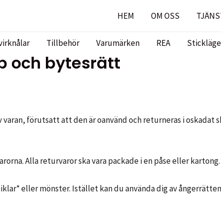
HEM
OM OSS
TJÄNS
virknålar
Tillbehör
Varumärken
REA
Stickläge
p och bytesrätt
varan, förutsatt att den är oanvänd och returneras i oskadat sk
arorna. Alla returvaror ska vara packade i en påse eller kartong.
klar* eller mönster. Istället kan du använda dig av ångerrätten