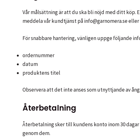
Vår målsättning är att du ska bli nöjd med ditt köp.
meddela vår kundtjänst på info@garnomera.se eller 
För snabbare hantering, vänligen uppge följande inf
ordernummer
datum
produktens titel
Observera att det inte anses som utnyttjande av ånge
Återbetalning
Återbetalning sker till kundens konto inom 30 dagar f
genom dem.