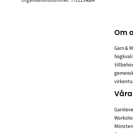
Om o
Garn & Me
högkvali
tillbehör
gemenska
virkentu
Våra 
Garnleve
Worksho
Mönster