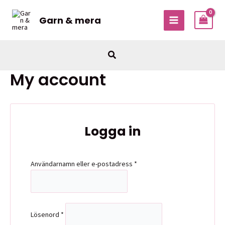
Hoppa
till
Garn & mera
MAIN
innehåll
MENU
Sök
My account
Logga in
Obligatoriskt
Användarnamn eller e-postadress
*
Obligatoriskt
Lösenord
*