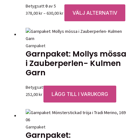
Betygsatt
0
av 5
VÄLJ ALTERNATIV
Prisintervall:
Den
378,00
kr
–
630,00
kr
378,00 kr
här
till
produk
630,00 kr
har
flera
Garnpaket
variante
Garnpaket: Mollys mössa
De
i Zauberperlen- Kulmen
olika
Garn
alternat
kan
väljas
Betygsatt
0
av 5
på
LÄGG TILL I VARUKORG
252,00
kr
produkt
Garnpaket
Garnpaket: