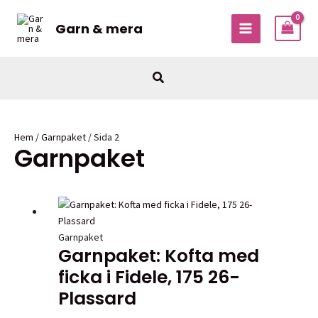
Hoppa
till
Garn & mera
MAIN
innehåll
MENU
Sök
Hem
/
Garnpaket
/ Sida 2
Garnpaket
Garnpaket
Garnpaket: Kofta med
ficka i Fidele, 175 26-
Plassard