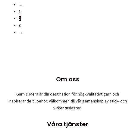
på
←
produktsidan
1
2
3
→
Om oss
Garn & Mera är din destination för högkvalitativt garn och
inspirerande tillbehör. Välkommen till vår gemenskap av stick- och
virkentusiaster!
Våra tjänster