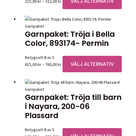
VÄLJ ALTERNATIV
Prisintervall:
Den
215,00
kr
–
322,00
kr
215,00 kr
här
till
produk
322,00 kr
har
Garnpaket
flera
Garnpaket: Tröja i Bella
variante
Color, 893174- Permin
De
olika
alternat
Betygsatt
0
av 5
kan
VÄLJ ALTERNATIV
Prisintervall:
Den
615,00
kr
–
760,00
kr
väljas
615,00 kr
här
på
till
produk
produkt
760,00 kr
har
Garnpaket
flera
Garnpaket: Tröja till barn
variante
i Nayara, 200-06
De
olika
Plassard
alternat
kan
Betygsatt
0
av 5
väljas