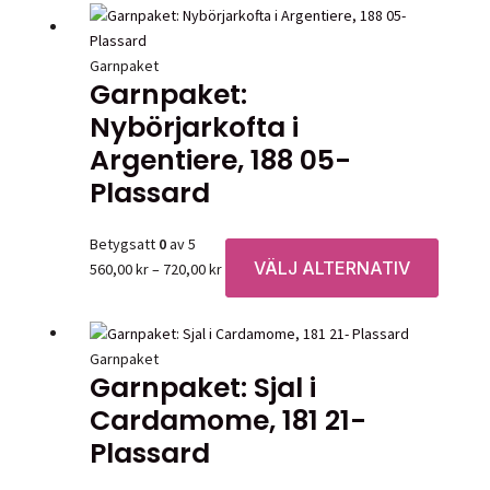
Garnpaket
Garnpaket:
Nybörjarkofta i
Argentiere, 188 05-
Plassard
Betygsatt
0
av 5
VÄLJ ALTERNATIV
Prisintervall:
Den
560,00
kr
–
720,00
kr
560,00 kr
här
till
produk
720,00 kr
har
Garnpaket
flera
Garnpaket: Sjal i
variante
Cardamome, 181 21-
De
olika
Plassard
alternat