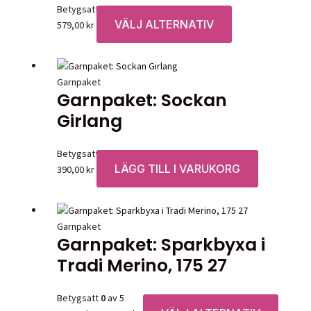
kan
Betygsatt
0
av 5
väljas
VÄLJ ALTERNATIV
Den
579,00
kr
på
här
produkt
produkten
har
Garnpaket
flera
Garnpaket: Sockan
varianter.
Girlang
De
olika
alternativen
Betygsatt
0
av 5
kan
LÄGG TILL I VARUKORG
390,00
kr
väljas
på
produktsidan
Garnpaket
Garnpaket: Sparkbyxa i
Tradi Merino, 175 27
Betygsatt
0
av 5