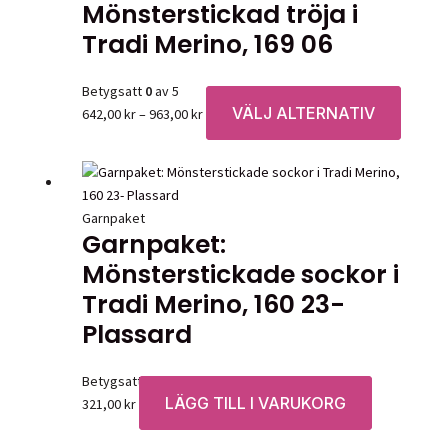
Mönsterstickad tröja i
Tradi Merino, 169 06
Betygsatt
0
av 5
VÄLJ ALTERNATIV
Prisintervall:
Den
642,00
kr
–
963,00
kr
642,00 kr
här
till
produk
963,00 kr
har
flera
Garnpaket
variante
Garnpaket:
De
Mönsterstickade sockor i
olika
Tradi Merino, 160 23-
alternat
kan
Plassard
väljas
på
Betygsatt
0
av 5
produkt
LÄGG TILL I VARUKORG
321,00
kr