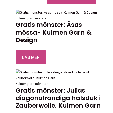
322,00 kr
här
till
produkten
378,00 kr
har
Kulmen garn mönster
flera
Gratis mönster: Åsas
varianter.
mössa- Kulmen Garn &
De
olika
Design
alternative
kan
Betygsatt
0
av 5
väljas
LÄS MER
på
produktsid
Kulmen garn mönster
Gratis mönster: Julias
diagonalrandiga halsduk i
Zauberwolle, Kulmen Garn