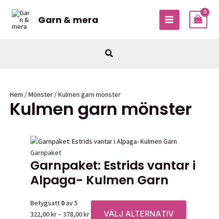
Hoppa
till
Garn & mera
MAIN
innehåll
MENU
Sök
Hem
/
Mönster
/ Kulmen garn mönster
Kulmen garn mönster
Garnpaket
Garnpaket: Estrids vantar i
Alpaga- Kulmen Garn
Betygsatt
0
av 5
VÄLJ ALTERNATIV
Prisintervall:
Den
322,00
kr
–
378,00
kr