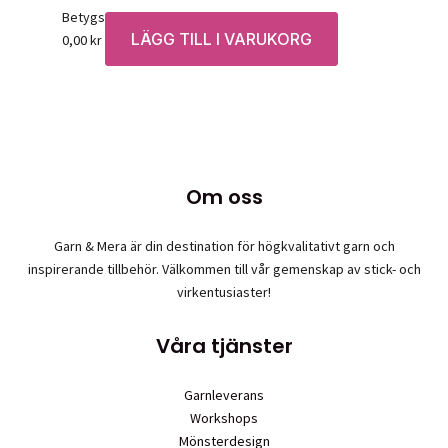
Betygsatt
0
av 5
LÄGG TILL I VARUKORG
0,00
kr
Om oss
Garn & Mera är din destination för högkvalitativt garn och
inspirerande tillbehör. Välkommen till vår gemenskap av stick- och
virkentusiaster!
Våra tjänster
Garnleverans
Workshops
Mönsterdesign