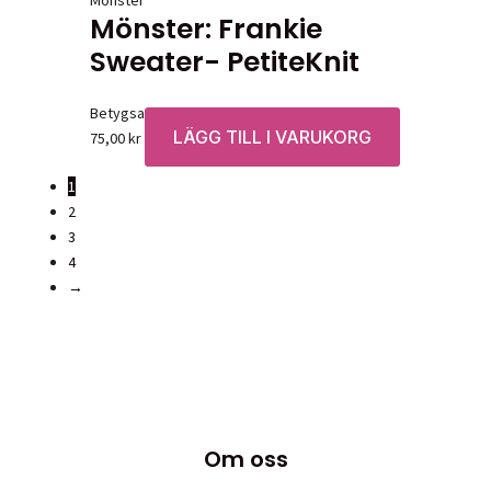
Mönster
Mönster: Frankie
Sweater- PetiteKnit
Betygsatt
0
av 5
LÄGG TILL I VARUKORG
75,00
kr
1
2
3
4
→
Om oss