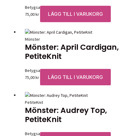
Betygsatt
0
av 5
LÄGG TILL I VARUKORG
75,00
kr
Mönster
Mönster: April Cardigan,
PetiteKnit
Betygsatt
0
av 5
LÄGG TILL I VARUKORG
75,00
kr
PetiteKnit
Mönster: Audrey Top,
PetiteKnit
Betygsatt
0
av 5