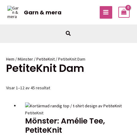
Hoppa
till
Garn & mera
MAIN
innehåll
MENU
Sök
Hem
/
Mönster
/
PetiteKnit
/ PetiteKnit Dam
PetiteKnit Dam
Visar 1–12 av 45 resultat
PetiteKnit
Mönster: Amélie Tee,
PetiteKnit