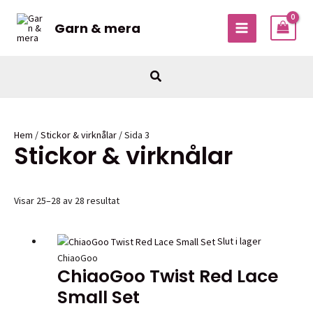
Hoppa
till
Garn & mera
MAIN
innehåll
MENU
Sök
Hem
/
Stickor & virknålar
/ Sida 3
Stickor & virknålar
Visar 25–28 av 28 resultat
Slut i lager
ChiaoGoo
ChiaoGoo Twist Red Lace
Small Set