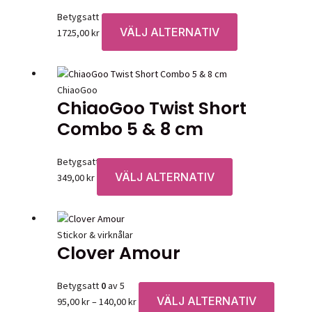
Betygsatt
0
av 5
VÄLJ ALTERNATIV
Den
1725,00
kr
här
produkten
har
ChiaoGoo
flera
ChiaoGoo Twist Short
varianter.
Combo 5 & 8 cm
De
olika
alternativen
Betygsatt
0
av 5
kan
VÄLJ ALTERNATIV
Den
349,00
kr
väljas
här
på
produkten
produktsidan
har
Stickor & virknålar
flera
Clover Amour
varianter.
De
Betygsatt
0
av 5
olika
VÄLJ ALTERNATIV
Prisintervall:
Den
95,00
kr
–
140,00
kr
alternativen