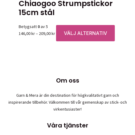
Chiaogoo Strumpstickor
15cm stål
Betygsatt
0
av 5
VÄLJ ALTERNATIV
Prisintervall:
Den
146,00
kr
–
209,00
kr
146,00 kr
här
till
produkten
209,00 kr
har
flera
varianter.
De
Om oss
olika
alternative
Garn & Mera är din destination för högkvalitativt garn och
kan
inspirerande tillbehör. Välkommen till vår gemenskap av stick- och
väljas
virkentusiaster!
på
produktsid
Våra tjänster