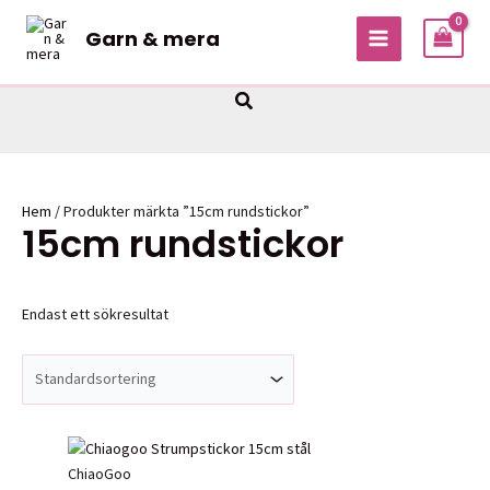
Hoppa
Garn & mera
till
MAIN
innehåll
MENU
Sök
Hem
/ Produkter märkta ”15cm rundstickor”
15cm rundstickor
Endast ett sökresultat
ChiaoGoo