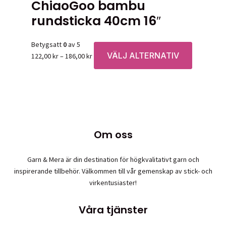
ChiaoGoo bambu
rundsticka 40cm 16″
Betygsatt
0
av 5
VÄLJ ALTERNATIV
Prisintervall:
Den
122,00
kr
–
186,00
kr
122,00 kr
här
till
produkten
186,00 kr
har
flera
varianter.
De
Om oss
olika
alternative
Garn & Mera är din destination för högkvalitativt garn och
kan
inspirerande tillbehör. Välkommen till vår gemenskap av stick- och
väljas
virkentusiaster!
på
produktsid
Våra tjänster