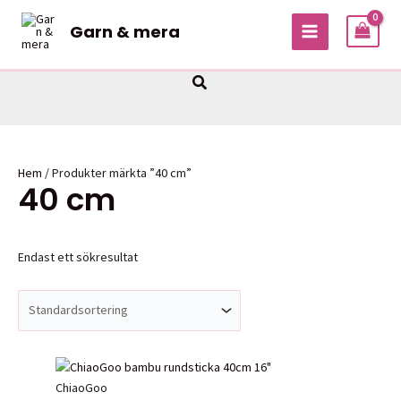
Hoppa
Garn & mera
till
MAIN
innehåll
MENU
Sök
Hem
/ Produkter märkta ”40 cm”
40 cm
Endast ett sökresultat
ChiaoGoo