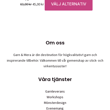
VÄLJ ALTERNATIV
Det
Det
Den
63,00
kr
45,00
kr
ursprungliga
nuvarande
här
priset
priset
produkten
var:
är:
har
63,00 kr.
45,00 kr.
flera
varianter.
De
Om oss
olika
alternativen
Garn & Mera är din destination för högkvalitativt garn och
kan
inspirerande tillbehör. Välkommen till vår gemenskap av stick- och
väljas
virkentusiaster!
på
produktsid
Våra tjänster
Garnleverans
Workshops
Mönsterdesign
Evenemang