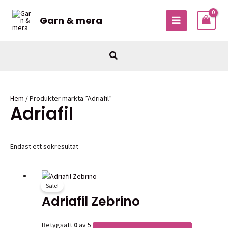
Hoppa
till
Garn & mera
MAIN
innehåll
MENU
Sök
Hem
/ Produkter märkta ”Adriafil”
Adriafil
Endast ett sökresultat
Sale!
Garner
Adriafil Zebrino
Betygsatt
0
av 5