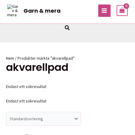
Hoppa
Garn & mera
till
MAIN
innehåll
MENU
Sök
Hem
/ Produkter märkta ”akvarellpad”
akvarellpad
Endast ett sökresultat
Endast ett sökresultat