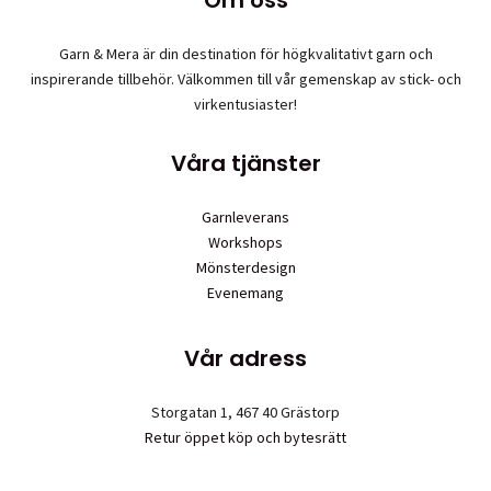
kan
väljas
Garn & Mera är din destination för högkvalitativt garn och
på
inspirerande tillbehör. Välkommen till vår gemenskap av stick- och
produktsida
virkentusiaster!
Våra tjänster
Garnleverans
Workshops
Mönsterdesign
Evenemang
Vår adress
Storgatan 1, 467 40 Grästorp
Retur öppet köp och bytesrätt