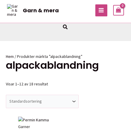
Hoppa
Garn & mera
till
MAIN
innehåll
MENU
Sök
Hem
/ Produkter märkta ”alpackablandning”
alpackablandning
Visar 1–12 av 18 resultat
Garner