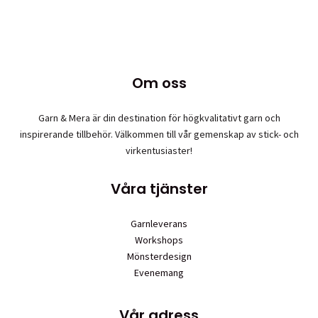
produkten
har
flera
varianter.
De
Om oss
olika
alternativen
Garn & Mera är din destination för högkvalitativt garn och
kan
inspirerande tillbehör. Välkommen till vår gemenskap av stick- och
väljas
virkentusiaster!
på
produktsidan
Våra tjänster
Garnleverans
Workshops
Mönsterdesign
Evenemang
Vår adress