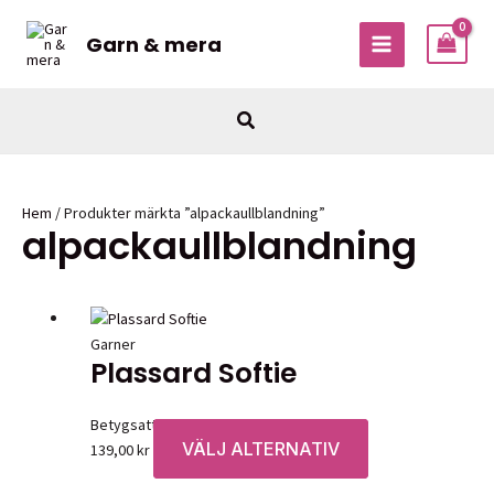
Hoppa
till
Garn & mera
MAIN
innehåll
MENU
Sök
Hem
/ Produkter märkta ”alpackaullblandning”
alpackaullblandning
Garner
Plassard Softie
Betygsatt
0
av 5
VÄLJ ALTERNATIV
Den
139,00
kr
här