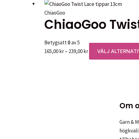
209,00 kr
ChiaoGoo
ChiaoGoo Twist
Betygsatt
0
av 5
Prisintervall:
165,00
kr
–
239,00
kr
VÄLJ ALTERNATI
165,00 kr
till
239,00 kr
Om o
Garn & Me
högkvali