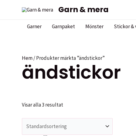
Hoppa
Garn & mera
till
innehåll
Garner
Garnpaket
Mönster
Stickor & 
Hem
/ Produkter märkta ”ändstickor”
ändstickor
Visar alla 3 resultat