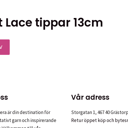
på
har
produktsidan
flera
 Lace tippar 13cm
varianter.
De
olika
alternativen
Den
V
kan
här
väljas
produkten
på
har
produktsidan
flera
varianter.
De
ss
Vår adress
olika
alternativen
ra är din destination för
Storgatan 1, 467 40 Grästor
kan
tativt garn och inspirerande
Retur öppet köp och bytes
väljas