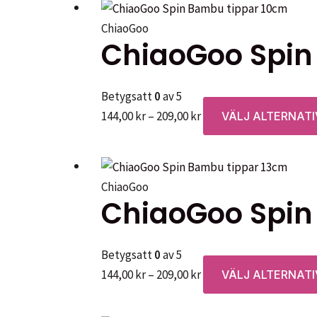
ChiaoGoo
ChiaoGoo Spin
Betygsatt
0
av 5
Prisintervall:
144,00
kr
–
209,00
kr
VÄLJ ALTERNATI
144,00 kr
till
209,00 kr
ChiaoGoo
ChiaoGoo Spin
Betygsatt
0
av 5
Prisintervall:
144,00
kr
–
209,00
kr
VÄLJ ALTERNATI
144,00 kr
till