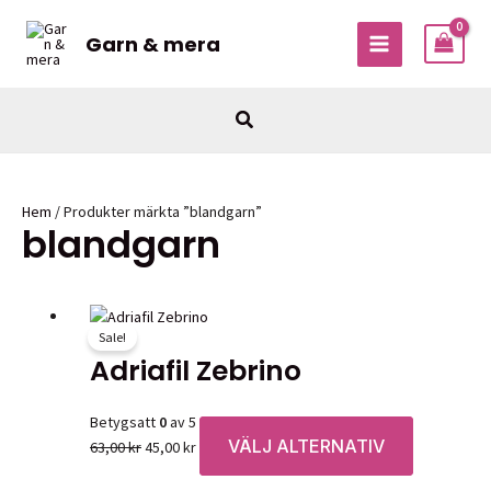
Hoppa
till
Garn & mera
MAIN
innehåll
MENU
Sök
Hem
/ Produkter märkta ”blandgarn”
blandgarn
Sale!
Garner
Adriafil Zebrino
Betygsatt
0
av 5
VÄLJ ALTERNATIV
Det
Det
Den
63,00
kr
45,00
kr
ursprungliga
nuvarande
här