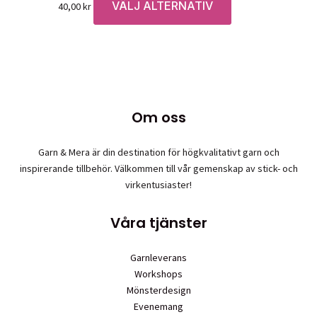
VÄLJ ALTERNATIV
Den
40,00
kr
alternativen
här
kan
produkten
väljas
har
på
flera
produktsidan
varianter.
De
Om oss
olika
alternativen
Garn & Mera är din destination för högkvalitativt garn och
kan
inspirerande tillbehör. Välkommen till vår gemenskap av stick- och
väljas
virkentusiaster!
på
produktsidan
Våra tjänster
Garnleverans
Workshops
Mönsterdesign
Evenemang