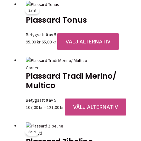
väljas
har
på
Sale!
Garner
flera
produkts
Plassard Tonus
varianter.
De
Betygsatt
0
av 5
olika
VÄLJ ALTERNATIV
Det
Det
Den
95,00
kr
65,00
kr
alternativen
ursprungliga
nuvarande
här
kan
priset
priset
produkten
väljas
var:
är:
har
på
Garner
95,00 kr.
65,00 kr.
flera
produktsidan
Plassard Tradi Merino/
varianter.
Multico
De
olika
alternativen
Betygsatt
0
av 5
kan
VÄLJ ALTERNATIV
Prisintervall:
Den
107,00
kr
–
121,00
kr
väljas
107,00 kr
här
på
till
produk
produktsid
121,00 kr
har
Sale!
Plassard
flera