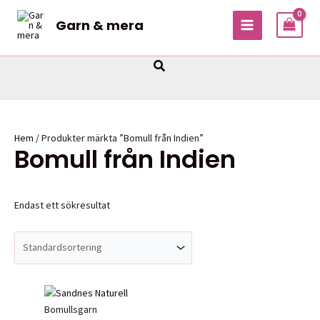
Hoppa
Garn & mera
till
MAIN
innehåll
MENU
Sök
Hem
/ Produkter märkta ”Bomull från Indien”
Bomull från Indien
Endast ett sökresultat
Bomullsgarn