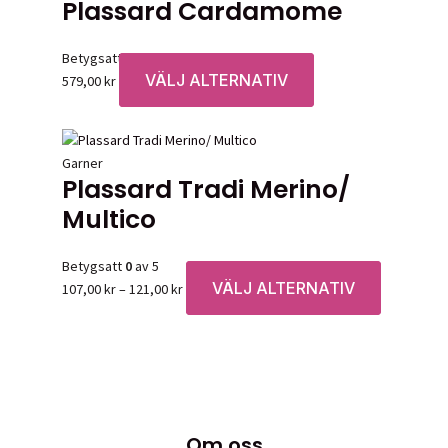
Plassard Cardamome
Betygsatt
0
av 5
VÄLJ ALTERNATIV
Den
579,00
kr
här
produkten
har
Garner
flera
Plassard Tradi Merino/
varianter.
Multico
De
olika
alternativen
Betygsatt
0
av 5
kan
VÄLJ ALTERNATIV
Prisintervall:
Den
107,00
kr
–
121,00
kr
väljas
107,00 kr
här
på
till
produkten
produktsidan
121,00 kr
har
flera
varianter.
De
Om oss