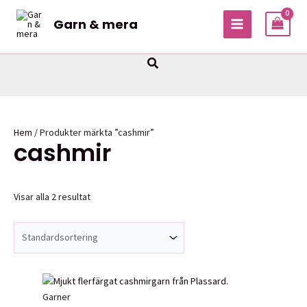
Hoppa
Garn & mera
till
MAIN
innehåll
MENU
Sök
Hem
/ Produkter märkta ”cashmir”
cashmir
Visar alla 2 resultat
Garner